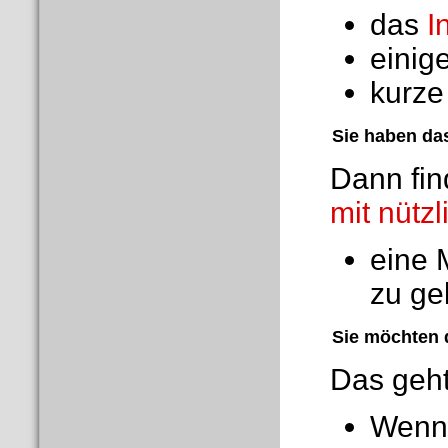
das
I
einig
kurz
Sie haben da
Dann fin
mit nütz
eine 
zu ge
Sie möchten d
Das geht
Wenn 