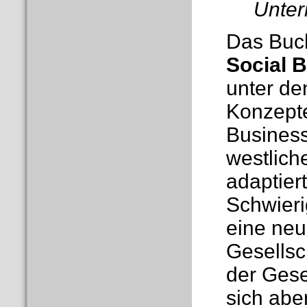
Unter
Das Buch
Social 
unter de
Konzepte
Business
westlich
adaptier
Schwieri
eine neu
Gesellsc
der Gese
sich abe