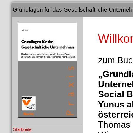
Grundlagen für das Gesellschaftliche Unterne
Willk
zum Buc
„Grundla
Unterne
Social 
Yunus al
österre
Thomas L
Startseite