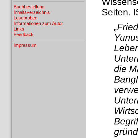
Wissensc
Buchbestellung
Seiten. 
Inhaltsverzeichnis
Leseproben
Informationen zum Autor
„Frie
Links
Feedback
Yunus
Leben
Impressum
Unte
die M
Bangl
verwe
Unter
Wirts
Begri
gründ