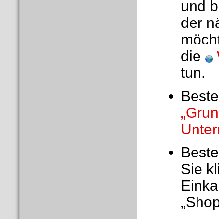
und b
der n
möcht
die
tun.
Beste
„Grun
Unte
Beste
Sie kl
Einka
„Shop